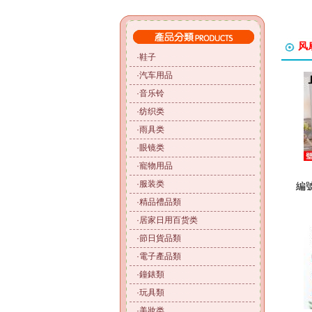
风
·
鞋子
·
汽车用品
·
音乐铃
·
纺织类
·
雨具类
·
眼镜类
·
寵物用品
·
服装类
編號
·
精品禮品類
·
居家日用百货类
·
節日貨品類
·
電子產品類
·
鐘錶類
·
玩具類
·
美妝类