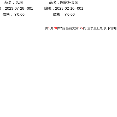
品名：
风扇
品名：
陶瓷杯套装
：2023-07-28--001
編號：2023-02-10--001
價格：￥0.00
價格：￥0.00
共
5
页
70
件?品 当前为第
5
/
5
页
[首页]
[上页]
[1]
[2]
[3]