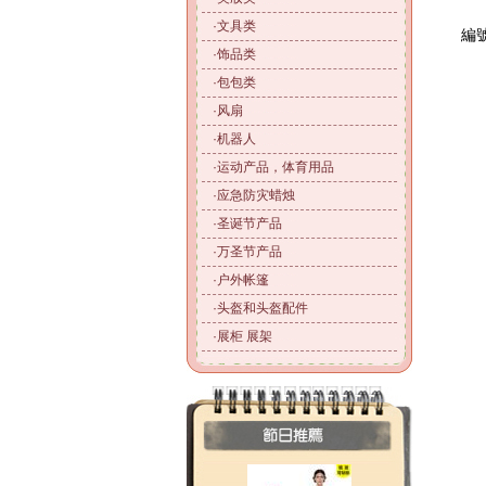
·
文具类
編號
·
饰品类
·
包包类
·
风扇
·
机器人
·
运动产品，体育用品
·
应急防灾蜡烛
·
圣诞节产品
·
万圣节产品
·
户外帐篷
·
头盔和头盔配件
·
展柜 展架