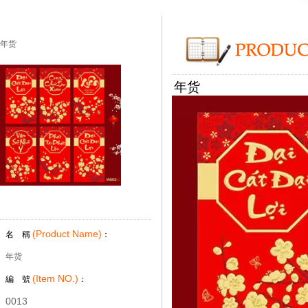
年货
年货
(Product Name)
名 稱
：
年货
(Item NO.)
編 號
：
0013