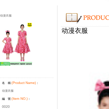
动漫衣服
动漫衣服
(Product Name)
名 稱
：
动漫衣服
(Item NO.)
編 號
：
0020