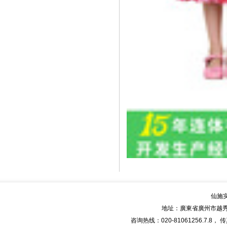
仙施
地址：廣東省廣州市越秀
咨询热线：020-81061256.7.8， 传真